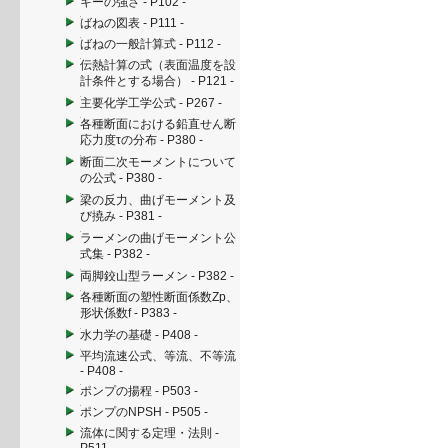
キーの強さ - P102 -
ばねの図表 - P111 -
ばねの一般計算式 - P112 -
伝熱計算の式（表面温度を設
計条件とする場合） - P121 -
主要化学工学公式 - P267 -
各種断面における鉛直せん断
応力度τの分布 - P380 -
断面二次モーメントについて
の公式 - P380 -
梁の反力、曲げモーメント及
び撓み - P381 -
ラーメンの曲げモーメント公
式集 - P382 -
両脚鉸山型ラーメン - P382 -
各種断面の塑性断面係数Zp、
形状係数f - P383 -
水力学の基礎 - P408 -
平均流速公式、等流、不等流
- P408 -
ポンプの揚程 - P503 -
ポンプのNPSH - P505 -
流体に関する定理・法則 -