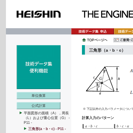
三角形（a・b・c）
単位換算
公式計算
※ 下記以外の入力パラメータについ
平面図形の面積（A），周長
（L）および重心位置（G） -
計算入力のパターン
P11 -
a・b・c
b・c・α
三角形(a・b・c) - P11 -