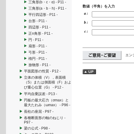
三角形(b・c・α) - P11 -
数値（半角）を入力
三角形(a・b・h) - P11 -
a :
平行四辺形 - P11 -
台形 - P11 -
b :
四辺形 - P11 -
c :
正n角形 - P11 -
円 - P11 -
扇形 - P11 -
弓形 - P11 -
エン
楕円 - P11 -
放物形 - P11 -
平面図形の性質 - P12 -
立体の体積（V），表面積
（S）または側面積（F）およ
び重心位置（G） - P12 -
平均自乗誤差 - P13 -
円板の最大応力（σmax）と
最大たわみ（ωmax） - P96 -
長柱の座屈 - P97 -
各種断面形の軸のねじり -
P97 -
梁の公式 - P98 -