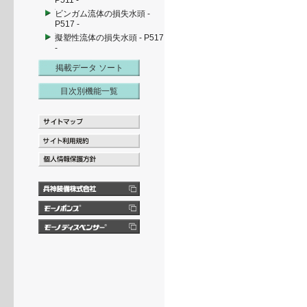
P511 -
ビンガム流体の損失水頭 -
P517 -
擬塑性流体の損失水頭 - P517
-
掲載データ ソート
目次別機能一覧