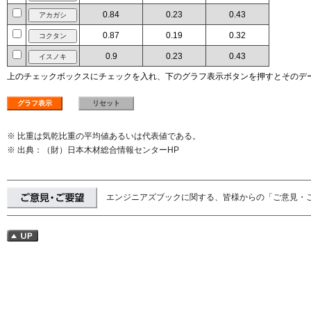
0.84
0.23
0.43
0.87
0.19
0.32
0.9
0.23
0.43
上のチェックボックスにチェックを入れ、下のグラフ表示ボタンを押すとそのデ
※ 比重は気乾比重の平均値あるいは代表値である。
※ 出典：（財）日本木材総合情報センターHP
エンジニアズブックに関する、皆様からの「ご意見・