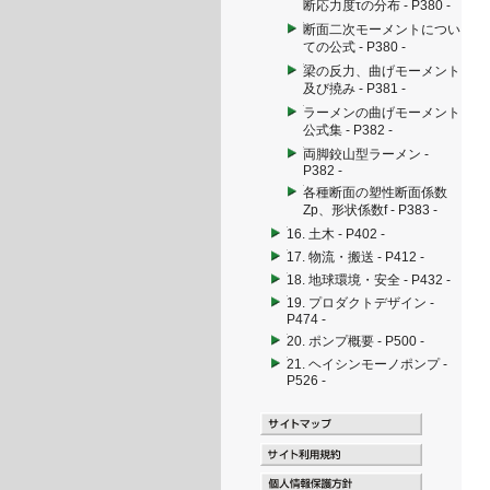
断応力度τの分布 - P380 -
断面二次モーメントについ
ての公式 - P380 -
梁の反力、曲げモーメント
及び撓み - P381 -
ラーメンの曲げモーメント
公式集 - P382 -
両脚鉸山型ラーメン -
P382 -
各種断面の塑性断面係数
Zp、形状係数f - P383 -
16. 土木 - P402 -
17. 物流・搬送 - P412 -
18. 地球環境・安全 - P432 -
19. プロダクトデザイン -
P474 -
20. ポンプ概要 - P500 -
21. ヘイシンモーノポンプ -
P526 -