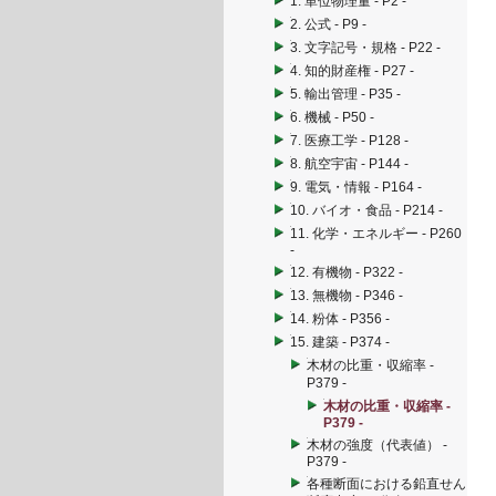
1. 単位物理量 - P2 -
2. 公式 - P9 -
3. 文字記号・規格 - P22 -
4. 知的財産権 - P27 -
5. 輸出管理 - P35 -
6. 機械 - P50 -
7. 医療工学 - P128 -
8. 航空宇宙 - P144 -
9. 電気・情報 - P164 -
10. バイオ・食品 - P214 -
11. 化学・エネルギー - P260
-
12. 有機物 - P322 -
13. 無機物 - P346 -
14. 粉体 - P356 -
15. 建築 - P374 -
木材の比重・収縮率 -
P379 -
木材の比重・収縮率 -
P379 -
木材の強度（代表値） -
P379 -
各種断面における鉛直せん