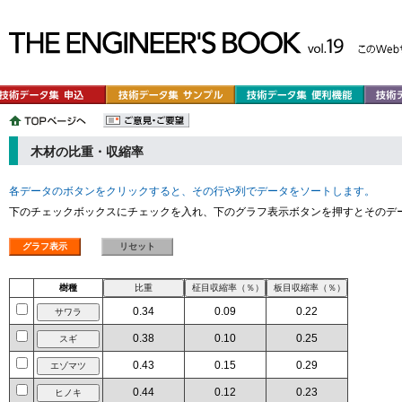
木材の比重・収縮率
各データのボタンをクリックすると、その行や列でデータをソートします。
下のチェックボックスにチェックを入れ、下のグラフ表示ボタンを押すとそのデ
樹種
0.34
0.09
0.22
0.38
0.10
0.25
0.43
0.15
0.29
0.44
0.12
0.23