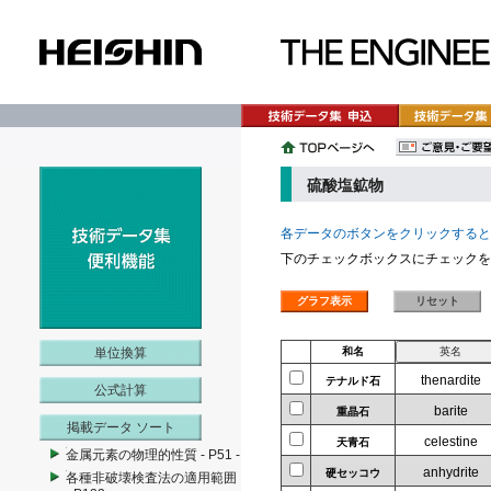
硫酸塩鉱物
各データのボタンをクリックすると
下のチェックボックスにチェックを
単位換算
和名
thenardite
テナルド石
公式計算
barite
重晶石
掲載データ ソート
celestine
天青石
金属元素の物理的性質 - P51 -
anhydrite
硬セッコウ
各種非破壊検査法の適用範囲