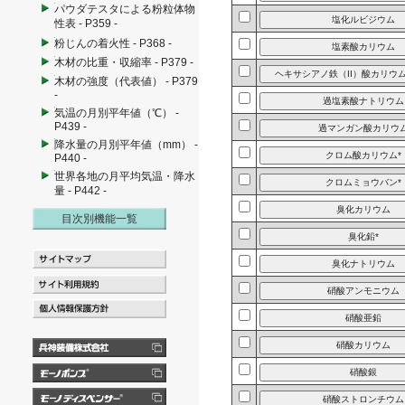
パウダテスタによる粉粒体物
性表 - P359 -
粉じんの着火性 - P368 -
木材の比重・収縮率 - P379 -
木材の強度（代表値） - P379
-
気温の月別平年値（℃） -
P439 -
降水量の月別平年値（mm） -
P440 -
世界各地の月平均気温・降水
量 - P442 -
目次別機能一覧