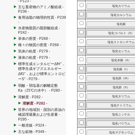
- P123 -
主な畜産物のアミノ酸組成 -
P236 -
食用油脂の物理的性質 - P239
-
水産物脂質の脂肪酸組成 -
P242 -
単体の密度 - P268 -
種々の物質の密度 - P268 -
気体の粘度 - P279 -
液体の粘度 - P279 -
標準生成エンタルピーΔfH°，
標準生成ギブズエネルギー
ΔfG°，および標準エントロピ
ーS° - P279 -
弱酸・弱塩基の解離定数
Ka（25℃の水中） - P280 -
溶解度 - P282 -
溶解度 - P282 -
世界の地域別・国別の原油の
確認埋蔵量および生産量 -
P295 -
一般溶媒 - P324 -
主な鉱物 - P349 -