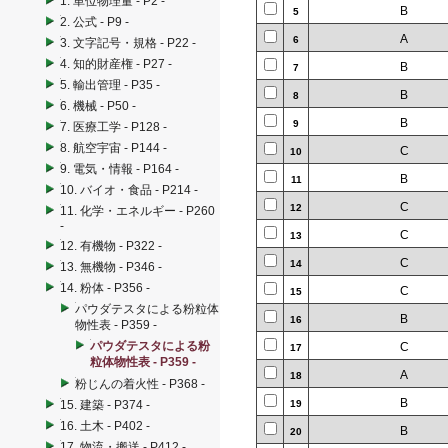
1. 単位物理量 - P2 -
B
5
2. 公式 - P9 -
A
6
3. 文字記号・規格 - P22 -
4. 知的財産権 - P27 -
B
7
5. 輸出管理 - P35 -
B
8
6. 機械 - P50 -
B
9
7. 医療工学 - P128 -
8. 航空宇宙 - P144 -
C
10
9. 電気・情報 - P164 -
B
11
10. バイオ・食品 - P214 -
C
12
11. 化学・エネルギー - P260
-
C
13
12. 有機物 - P322 -
C
14
13. 無機物 - P346 -
14. 粉体 - P356 -
C
15
パウダテスタによる粉粒体
B
16
物性表 - P359 -
パウダテスタによる粉
C
17
粒体物性表 - P359 -
A
18
粉じんの着火性 - P368 -
B
15. 建築 - P374 -
19
16. 土木 - P402 -
B
20
17. 物流・搬送 - P412 -