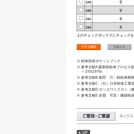
B
229
B
230
B
231
B
232
上のチェックボックスにチェックを
※ 粉体技術ポケットブック
※ 参考文献A 最新粉粒体プロセ
～333(1976)
※ 参考文献B 柴田 力：粉粒体精密供
※ 参考文献C （社）日本粉体工業
※ 参考文献D ホソカワミクロン（
※ 参考文献E 岩淵 可浩：微細粉炭の
エンジニ