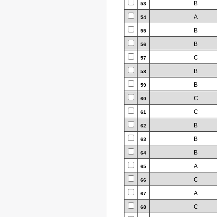
B
53
A
54
B
55
B
56
C
57
B
58
B
59
C
60
C
61
B
62
B
63
B
64
A
65
C
66
A
67
C
68