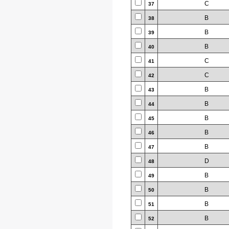
C
37
B
38
B
39
B
40
C
41
C
42
B
43
B
44
B
45
B
46
B
47
D
48
B
49
B
50
B
51
B
52