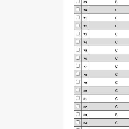
B
69
C
70
C
71
C
72
C
73
C
74
C
75
C
76
C
77
C
78
C
79
C
80
C
81
C
82
B
83
C
84