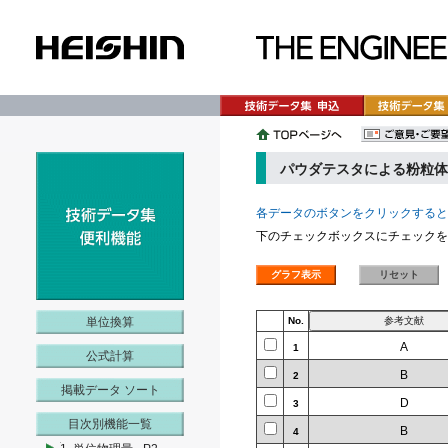
パウダテスタによる粉粒体
各データのボタンをクリックすると
下のチェックボックスにチェックを
単位換算
No.
A
1
公式計算
B
2
掲載データ ソート
D
3
目次別機能一覧
B
4