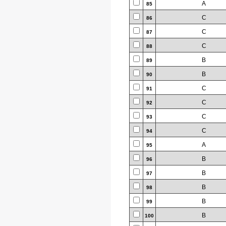
A
85
C
86
C
87
C
88
B
89
B
90
C
91
C
92
C
93
C
94
A
95
B
96
B
97
B
98
B
99
B
100