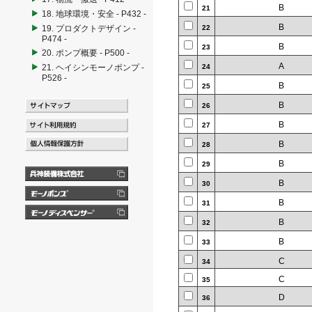
B
21
18. 地球環境・安全 - P432 -
B
19. プロダクトデザイン -
22
P474 -
B
23
20. ポンプ概要 - P500 -
A
21. ヘイシンモーノポンプ -
24
P526 -
B
25
B
26
B
27
B
28
B
29
B
30
B
31
B
32
B
33
C
34
C
35
D
36