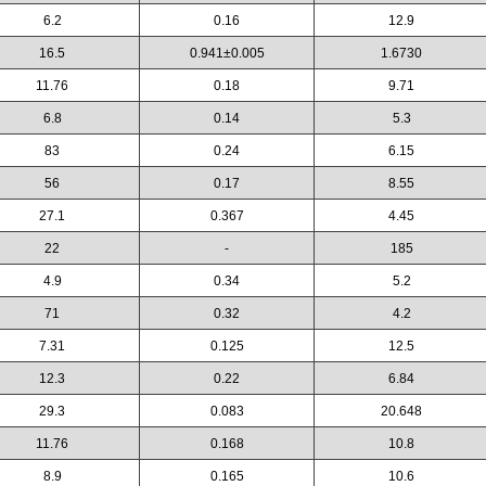
6.2
0.16
12.9
16.5
0.941±0.005
1.6730
11.76
0.18
9.71
6.8
0.14
5.3
83
0.24
6.15
56
0.17
8.55
27.1
0.367
4.45
22
-
185
4.9
0.34
5.2
71
0.32
4.2
7.31
0.125
12.5
12.3
0.22
6.84
29.3
0.083
20.648
11.76
0.168
10.8
8.9
0.165
10.6