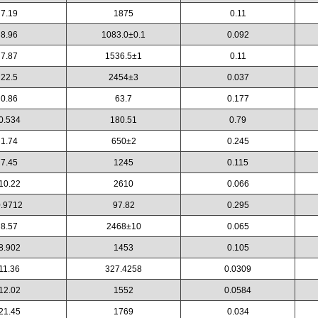
7.19
1875
0.11
8.96
1083.0±0.1
0.092
7.87
1536.5±1
0.11
22.5
2454±3
0.037
0.86
63.7
0.177
0.534
180.51
0.79
1.74
650±2
0.245
7.45
1245
0.115
10.22
2610
0.066
0.9712
97.82
0.295
8.57
2468±10
0.065
8.902
1453
0.105
11.36
327.4258
0.0309
12.02
1552
0.0584
21.45
1769
0.034