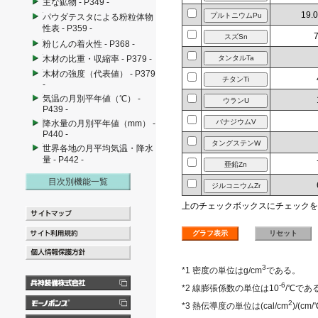
主な鉱物 - P349 -
19.
パウダテスタによる粉粒体物
性表 - P359 -
粉じんの着火性 - P368 -
木材の比重・収縮率 - P379 -
木材の強度（代表値） - P379
-
気温の月別平年値（℃） -
P439 -
降水量の月別平年値（mm） -
P440 -
世界各地の月平均気温・降水
量 - P442 -
目次別機能一覧
上のチェックボックスにチェックを
3
*1 密度の単位はg/cm
である。
-6
*2 線膨張係数の単位は10
/℃であ
2
*3 熱伝導度の単位は(cal/cm
)/(c