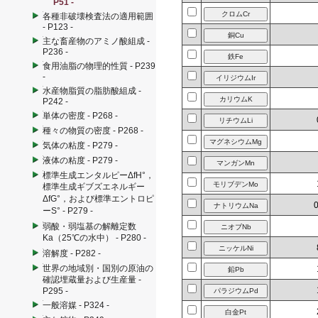
P51 -
各種非破壊検査法の適用範囲
- P123 -
主な畜産物のアミノ酸組成 -
P236 -
食用油脂の物理的性質 - P239
-
水産物脂質の脂肪酸組成 -
P242 -
単体の密度 - P268 -
種々の物質の密度 - P268 -
気体の粘度 - P279 -
液体の粘度 - P279 -
標準生成エンタルピーΔfH°，
標準生成ギブズエネルギー
ΔfG°，および標準エントロピ
ーS° - P279 -
弱酸・弱塩基の解離定数
Ka（25℃の水中） - P280 -
溶解度 - P282 -
世界の地域別・国別の原油の
確認埋蔵量および生産量 -
P295 -
一般溶媒 - P324 -