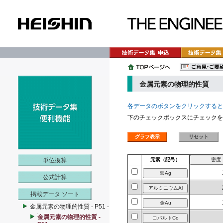
金属元素の物理的性質
各データのボタンをクリックすると
下のチェックボックスにチェックを
単位換算
元素（記号）
公式計算
掲載データ ソート
金属元素の物理的性質 - P51 -
金属元素の物理的性質 -