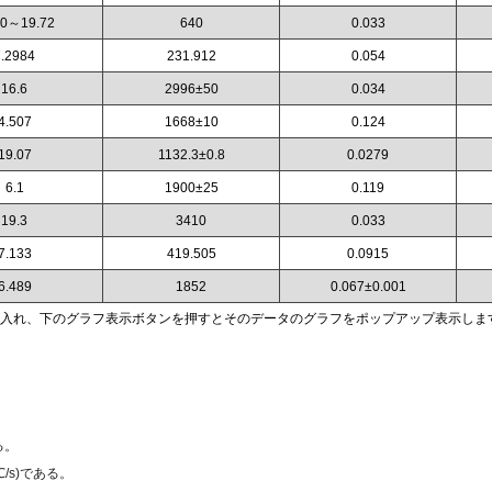
00～19.72
640
0.033
7.2984
231.912
0.054
16.6
2996±50
0.034
4.507
1668±10
0.124
19.07
1132.3±0.8
0.0279
6.1
1900±25
0.119
19.3
3410
0.033
7.133
419.505
0.0915
6.489
1852
0.067±0.001
入れ、下のグラフ表示ボタンを押すとそのデータのグラフをポップアップ表示しま
る。
m/℃/s)である。