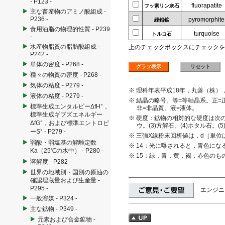
- P123 -
fluorapatite
フッ素リン灰石
主な畜産物のアミノ酸組成 -
P236 -
pyromorphite
緑鉛鉱
食用油脂の物理的性質 - P239
turquoise
トルコ石
-
水産物脂質の脂肪酸組成 -
上のチェックボックスにチェックを
P242 -
単体の密度 - P268 -
種々の物質の密度 - P268 -
気体の粘度 - P279 -
※ 理科年表平成18年，丸善（株）
液体の粘度 - P279 -
※ 結晶の略号。等=等軸晶系。正=
標準生成エンタルピーΔfH°，
非=非晶質。液=液体。
標準生成ギブズエネルギー
※ 硬度：鉱物の相対的な硬度は次の鉱
ΔfG°，および標準エントロピ
ウ。(3)方解石。(4)ホタル石。(
ーS° - P279 -
※ 三強X線粉末回析値は，d（単
弱酸・弱塩基の解離定数
※ 14：光に曝されると，青色にな
Ka（25℃の水中） - P280 -
※ 15：緑，青，黄，褐，赤色のも
溶解度 - P282 -
世界の地域別・国別の原油の
確認埋蔵量および生産量 -
P295 -
エンジニ
一般溶媒 - P324 -
主な鉱物 - P349 -
元素および合金鉱物 -