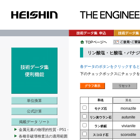
リン酸塩・ヒ酸塩・バナジ
各データのボタンをクリックすると
下のチェックボックスにチェックを
単位換算
和名
monazite
モナズ石
公式計算
autunite
リン灰ウラン石
掲載データ ソート
vivianite
ラン鉄鉱
金属元素の物理的性質 - P51 -
scorodite
スコロド石
各種非破壊検査法の適用範囲