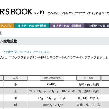
ン酸塩鉱物
、その行や列でデータをソートします。
入れ、下のグラフ表示ボタンを押すとそのデータのグラフをポップアップ表示しま
単
CePO
黄褐・白，淡褐
4
正
Ca（UO
）
（PO
）
・10-12H
O
黄，淡緑・淡黄
2
2
4
2
2
単
Fe
（PO
）
・8H
O
無(*14)・白(*14)
3
4
2
2
斜
FeAsO
・2H
O
灰緑，褐・白，灰
4
2