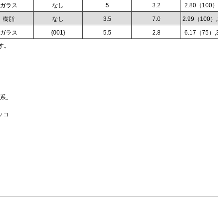
ガラス
なし
5
3.2
2.80（100）
樹脂
なし
3.5
7.0
2.99（100）
ガラス
{001}
5.5
2.8
6.17（75）,
す。
晶系。
ッコ