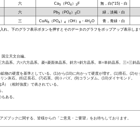
六
Ca
（PO
）
F
無，白(*15)・白
5
4
3
六
Pb
（PO
）
Cl
緑，淡褐・白
5
4
3
三
CuAl
（PO
）
（OH）
・4H
O
青，青緑・白
6
4
4
8
2
入れ、下のグラフ表示ボタンを押すとそのデータのグラフをポップアップ表示しま
，国立天文台編。
正方晶系。六=六方晶系。菱=菱面体晶系。斜方=斜方晶系。単=単斜晶系。三=三斜
物の硬度を基準としている。(1)から(10)に向かって硬度が増す。(1)滑石。(2)セ
5)リン灰石。(6)正長石。(7)石英。(8)トパズ。(9)コランダム。(10)ダイヤモンド。
位はÅ）（相対強度）で表されている。
る。
のもある。
アズブックに関する、皆様からの「ご意見・ご要望」をお待ちしております。