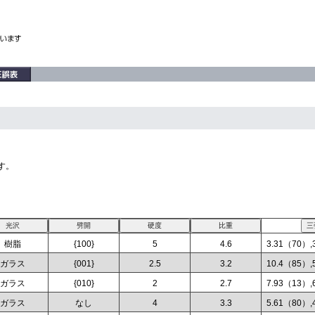
す。
樹脂
{100}
5
4.6
3.31（70）,
ガラス
{001}
2.5
3.2
10.4（85）,
ガラス
{010}
2
2.7
7.93（13）,
ガラス
なし
4
3.3
5.61（80）,