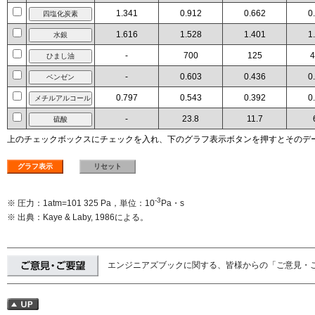
1.341
0.912
0.662
0
1.616
1.528
1.401
1
-
700
125
4
-
0.603
0.436
0
0.797
0.543
0.392
0
-
23.8
11.7
上のチェックボックスにチェックを入れ、下のグラフ表示ボタンを押すとそのデ
-3
※ 圧力：1atm=101 325 Pa，単位：10
Pa・s
※ 出典：Kaye & Laby, 1986による。
エンジニアズブックに関する、皆様からの「ご意見・