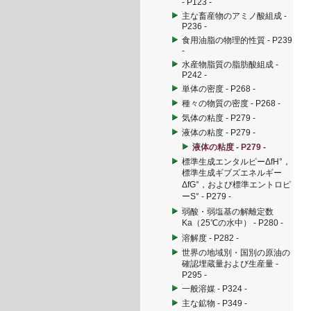
- P123 -
主な畜産物のアミノ酸組成 -
P236 -
食用油脂の物理的性質 - P239
-
水産物脂質の脂肪酸組成 -
P242 -
単体の密度 - P268 -
種々の物質の密度 - P268 -
気体の粘度 - P279 -
液体の粘度 - P279 -
液体の粘度 - P279 -
標準生成エンタルピーΔfH°，
標準生成ギブズエネルギー
ΔfG°，および標準エントロピ
ーS° - P279 -
弱酸・弱塩基の解離定数
Ka（25℃の水中） - P280 -
溶解度 - P282 -
世界の地域別・国別の原油の
確認埋蔵量および生産量 -
P295 -
一般溶媒 - P324 -
主な鉱物 - P349 -