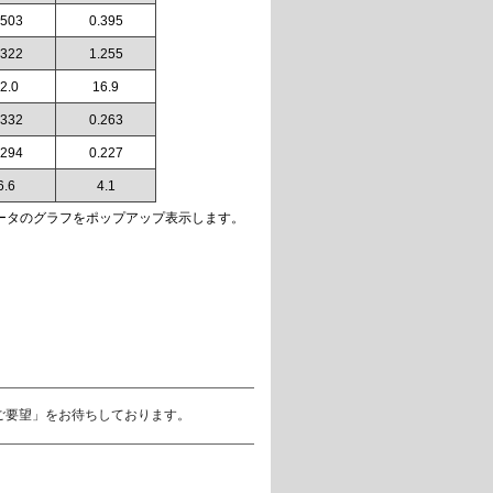
.503
0.395
.322
1.255
2.0
16.9
.332
0.263
.294
0.227
6.6
4.1
ータのグラフをポップアップ表示します。
ご要望」をお待ちしております。