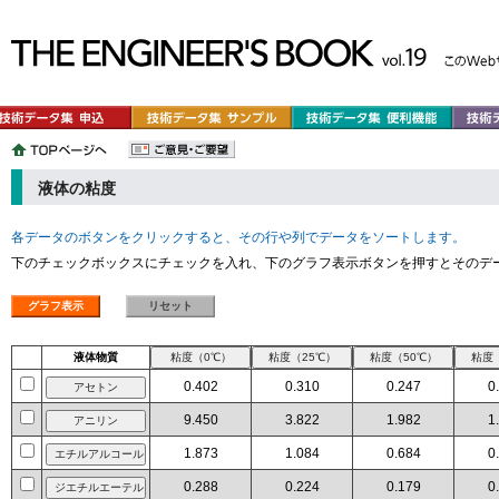
液体の粘度
各データのボタンをクリックすると、その行や列でデータをソートします。
下のチェックボックスにチェックを入れ、下のグラフ表示ボタンを押すとそのデ
液体物質
0.402
0.310
0.247
0
9.450
3.822
1.982
1
1.873
1.084
0.684
0
0.288
0.224
0.179
0