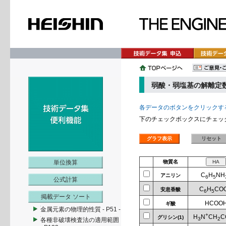
弱酸・弱塩基の解離定数
各データのボタンをクリックす
下のチェックボックスにチェッ
単位換算
物質名
C
H
NH
アニリン
6
5
公式計算
C
H
CO
安息香酸
6
5
掲載データ ソート
HCOO
ギ酸
金属元素の物理的性質 - P51 -
+
H
N
CH
C
グリシン(1)
3
2
各種非破壊検査法の適用範囲