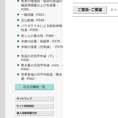
世界の地域別・国別の原油の
確認埋蔵量および生産量 -
P295 -
エン
一般溶媒 - P324 -
主な鉱物 - P349 -
パウダテスタによる粉粒体物
性表 - P359 -
粉じんの着火性 - P368 -
木材の比重・収縮率 - P379 -
木材の強度（代表値） - P379
-
気温の月別平年値（℃） -
P439 -
降水量の月別平年値（mm） -
P440 -
世界各地の月平均気温・降水
量 - P442 -
目次別機能一覧