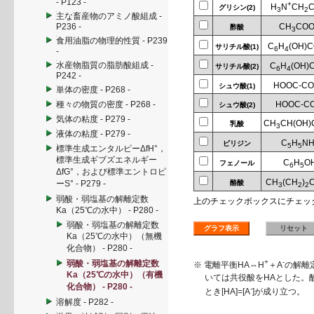
- P123 -
+
H
N
CH
グリシン(2)
3
2
主な畜産物のアミノ酸組成 -
P236 -
CH
CO
酢酸
3
食用油脂の物理的性質 - P239
C
H
(OH)
サリチル酸(1)
6
4
-
水産物脂質の脂肪酸組成 -
C
H
(OH)
サリチル酸(2)
6
4
P242 -
HOOC-C
シュウ酸(1)
単体の密度 - P268 -
種々の物質の密度 - P268 -
HOOC-C
シュウ酸(2)
気体の粘度 - P279 -
CH
CH(OH)
乳酸
3
液体の粘度 - P279 -
C
H
N
ピリジン
5
5
標準生成エンタルピーΔfH°，
標準生成ギブズエネルギー
C
H
O
フェノール
6
5
ΔfG°，および標準エントロピ
CH
(CH
)
ーS° - P279 -
酪酸
3
2
2
弱酸・弱塩基の解離定数
上のチェックボックスにチェッ
Ka（25℃の水中） - P280 -
弱酸・弱塩基の解離定数
Ka（25℃の水中）（無機
化合物） - P280 -
+
-
弱酸・弱塩基の解離定数
※ 電離平衡HA⇔H
＋A
の解離定
Ka（25℃の水中）（有機
いては共役酸をHAとした。酸
化合物） - P280 -
-
とき[HA]=[A
]が成り立つ。
溶解度 - P282 -