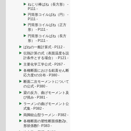
ねじり棒ばね（長方形） -
P111 -
円筒形コイルばね（円） -
P111 -
円筒形コイルばね（正方
形） - P111 -
円筒形コイルばね（長方
形） - P111 -
ばねの一般計算式 - P112 -
伝熱計算の式（表面温度を設
計条件とする場合） - P121 -
主要化学工学公式 - P267 -
各種断面における鉛直せん断
応力度τの分布 - P380 -
断面二次モーメントについて
の公式 - P380 -
梁の反力、曲げモーメント及
び撓み - P381 -
ラーメンの曲げモーメント公
式集 - P382 -
両脚鉸山型ラーメン - P382 -
各種断面の塑性断面係数Zp、
形状係数f - P383 -