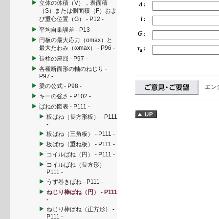
立体の体積（V），表面積
d :
（S）または側面積（F）およ
び重心位置（G） - P12 -
l :
平均自乗誤差 - P13 -
G :
円板の最大応力（σmax）と
最大たわみ（ωmax） - P96 -
τ
:
a
長柱の座屈 - P97 -
各種断面形の軸のねじり -
P97 -
梁の公式 - P98 -
エン
キーの強さ - P102 -
ばねの図表 - P111 -
板ばね（長方形板） - P111
-
板ばね（三角板） - P111 -
板ばね（重ね板） - P111 -
コイルばね（円） - P111 -
コイルばね（長方形） -
P111 -
うず巻きばね - P111 -
ねじり棒ばね（円） - P111
-
ねじり棒ばね（正方形） -
P111 -