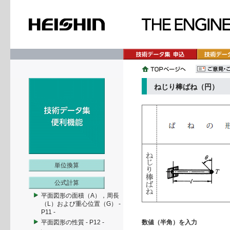
ねじり棒ばね（円）
単位換算
公式計算
平面図形の面積（A），周長
（L）および重心位置（G） -
P11 -
平面図形の性質 - P12 -
数値（半角）を入力