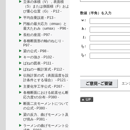
立体の体積（V），表面積
（S）または側面積（F）およ
び重心位置（G） - P12 -
数値（半角）を入力
平均自乗誤差 - P13 -
w :
円板の最大応力（σmax）と
最大たわみ（ωmax） - P96 -
h :
長柱の座屈 - P97 -
l :
各種断面形の軸のねじり -
P97 -
I
:
1
梁の公式 - P98 -
I
:
2
キーの強さ - P102 -
ばねの図表 - P111 -
ばねの一般計算式 - P112 -
伝熱計算の式（表面温度を設
計条件とする場合） - P121 -
エン
主要化学工学公式 - P267 -
各種断面における鉛直せん断
応力度τの分布 - P380 -
断面二次モーメントについて
の公式 - P380 -
梁の反力、曲げモーメント及
び撓み - P381 -
ラーメンの曲げモーメント公