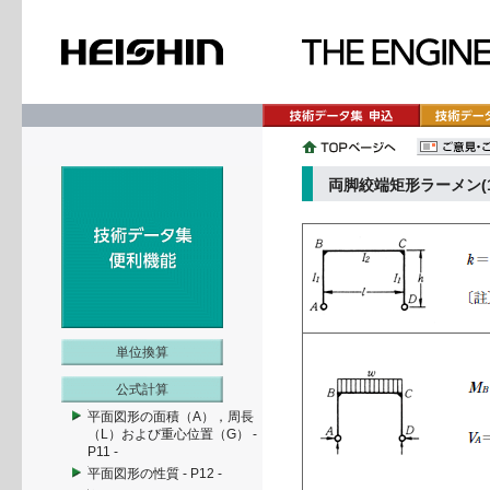
両脚絞端矩形ラーメン(1
単位換算
公式計算
平面図形の面積（A），周長
（L）および重心位置（G） -
P11 -
平面図形の性質 - P12 -