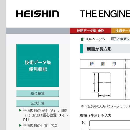
断面が長方形
単位換算
公式計算
※ 下記以外の入力パラメータについ
平面図形の面積（A），周長
（L）および重心位置（G） -
数値（半角）を入力
P11 -
b :
平面図形の性質 - P12 -