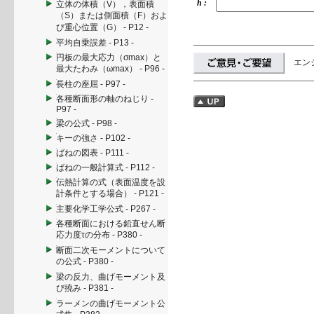
h :
立体の体積（V），表面積
（S）または側面積（F）およ
び重心位置（G） - P12 -
平均自乗誤差 - P13 -
円板の最大応力（σmax）と
エン
最大たわみ（ωmax） - P96 -
長柱の座屈 - P97 -
各種断面形の軸のねじり -
P97 -
梁の公式 - P98 -
キーの強さ - P102 -
ばねの図表 - P111 -
ばねの一般計算式 - P112 -
伝熱計算の式（表面温度を設
計条件とする場合） - P121 -
主要化学工学公式 - P267 -
各種断面における鉛直せん断
応力度τの分布 - P380 -
断面二次モーメントについて
の公式 - P380 -
梁の反力、曲げモーメント及
び撓み - P381 -
ラーメンの曲げモーメント公