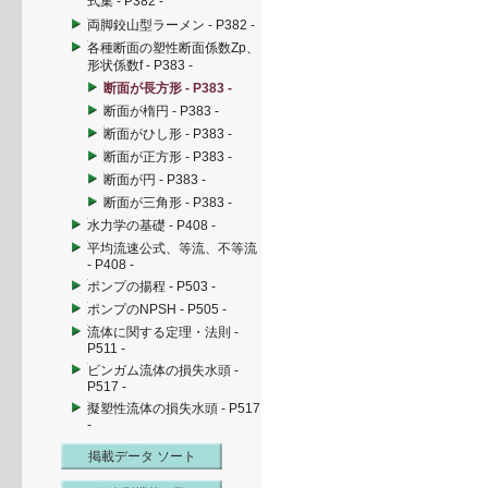
式集 - P382 -
両脚鉸山型ラーメン - P382 -
各種断面の塑性断面係数Zp、
形状係数f - P383 -
断面が長方形 - P383 -
断面が楕円 - P383 -
断面がひし形 - P383 -
断面が正方形 - P383 -
断面が円 - P383 -
断面が三角形 - P383 -
水力学の基礎 - P408 -
平均流速公式、等流、不等流
- P408 -
ポンプの揚程 - P503 -
ポンプのNPSH - P505 -
流体に関する定理・法則 -
P511 -
ビンガム流体の損失水頭 -
P517 -
擬塑性流体の損失水頭 - P517
-
掲載データ ソート