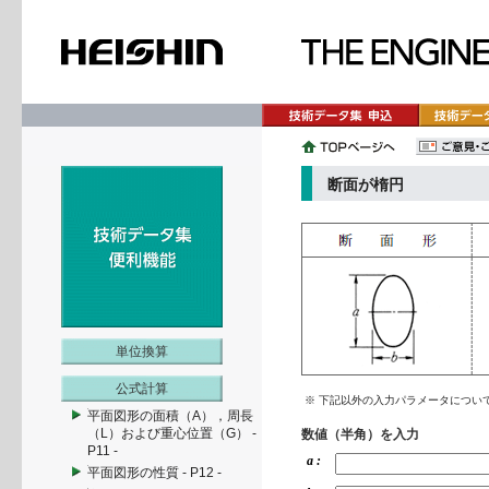
断面が楕円
単位換算
公式計算
※ 下記以外の入力パラメータについ
平面図形の面積（A），周長
（L）および重心位置（G） -
数値（半角）を入力
P11 -
a :
平面図形の性質 - P12 -