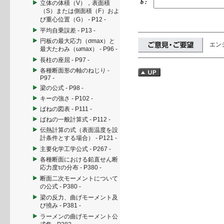
b :
立体の体積（V），表面積
（S）または側面積（F）およ
び重心位置（G） - P12 -
平均自乗誤差 - P13 -
円板の最大応力（σmax）と
エン
最大たわみ（ωmax） - P96 -
長柱の座屈 - P97 -
各種断面形の軸のねじり -
P97 -
梁の公式 - P98 -
キーの強さ - P102 -
ばねの図表 - P111 -
ばねの一般計算式 - P112 -
伝熱計算の式（表面温度を設
計条件とする場合） - P121 -
主要化学工学公式 - P267 -
各種断面における鉛直せん断
応力度τの分布 - P380 -
断面二次モーメントについて
の公式 - P380 -
梁の反力、曲げモーメント及
び撓み - P381 -
ラーメンの曲げモーメント公