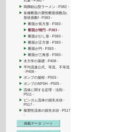
式集 - P382 -
両脚鉸山型ラーメン - P382 -
各種断面の塑性断面係数Zp、
形状係数f - P383 -
断面が長方形 - P383 -
断面が楕円 - P383 -
断面がひし形 - P383 -
断面が正方形 - P383 -
断面が円 - P383 -
断面が三角形 - P383 -
水力学の基礎 - P408 -
平均流速公式、等流、不等流
- P408 -
ポンプの揚程 - P503 -
ポンプのNPSH - P505 -
流体に関する定理・法則 -
P511 -
ビンガム流体の損失水頭 -
P517 -
擬塑性流体の損失水頭 - P517
-
掲載データ ソート