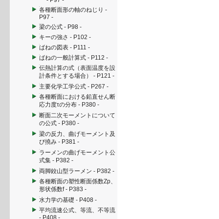
- P97 -
各種断面形の軸のねじり -
P97 -
梁の公式 - P98 -
キーの強さ - P102 -
ばねの図表 - P111 -
ばねの一般計算式 - P112 -
伝熱計算の式（表面温度を設
計条件とする場合） - P121 -
主要化学工学公式 - P267 -
各種断面における鉛直せん断
応力度τの分布 - P380 -
断面二次モーメントについて
の公式 - P380 -
梁の反力、曲げモーメント及
び撓み - P381 -
ラーメンの曲げモーメント公
式集 - P382 -
両脚鉸山型ラーメン - P382 -
各種断面の塑性断面係数Zp、
形状係数f - P383 -
水力学の基礎 - P408 -
平均流速公式、等流、不等流
- P408 -