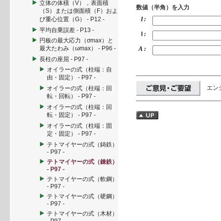
立体の体積（V），表面積
数値（半角）を入力
（S）または側面積（F）およ
び重心位置（G） - P12 -
l :
平均自乗誤差 - P13 -
I
:
円板の最大応力（σmax）と
最大たわみ（ωmax） - P96 -
A :
長柱の座屈 - P97 -
オイラーの式（柱端：自
由・固定） - P97 -
エン
オイラーの式（柱端：回
転・回転） - P97 -
オイラーの式（柱端：回
転・固定） - P97 -
オイラーの式（柱端：固
定・固定） - P97 -
テトマイヤーの式（鋳鉄）
- P97 -
テトマイヤーの式（錬鉄）
- P97 -
テトマイヤーの式（軟鋼）
- P97 -
テトマイヤーの式（硬鋼）
- P97 -
テトマイヤーの式（木材）