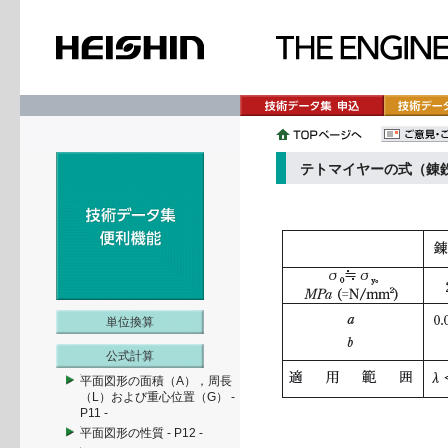
テトマイヤーの式（錬
単位換算
公式計算
平面図形の面積（A），周長
（L）および重心位置（G） -
P11 -
平面図形の性質 - P12 -