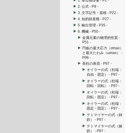
1. 単位物理量 - P2 -
2. 公式 - P9 -
3. 文字記号・規格 - P22 -
4. 知的財産権 - P27 -
5. 輸出管理 - P35 -
6. 機械 - P50 -
金属元素の物理的性質 -
P51 -
円板の最大応力（σmax）
と最大たわみ（ωmax） -
P96 -
長柱の座屈 - P97 -
オイラーの式（柱端：
自由・固定） - P97 -
オイラーの式（柱端：
回転・回転） - P97 -
オイラーの式（柱端：
回転・固定） - P97 -
オイラーの式（柱端：
固定・固定） - P97 -
テトマイヤーの式（鋳
鉄） - P97 -
テトマイヤーの式（錬
鉄） - P97 -