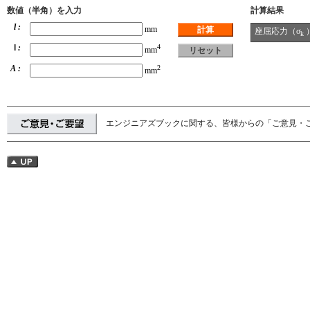
数値（半角）を入力
計算結果
l :
mm
座屈応力（σ
k
I
:
4
mm
A :
2
mm
エンジニアズブックに関する、皆様からの「ご意見・