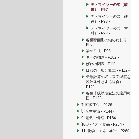
テトマイヤーの式（軟
鋼） - P97 -
テトマイヤーの式（硬
鋼） - P97 -
テトマイヤーの式（木
材） - P97 -
各種断面形の軸のねじり -
P97 -
梁の公式 - P98 -
キーの強さ - P102 -
ばねの図表 - P111 -
ばねの一般計算式 - P112 -
伝熱計算の式（表面温度を
設計条件とする場合） -
P121 -
各種非破壊検査法の適用範
囲 - P123 -
7. 医療工学 - P128 -
8. 航空宇宙 - P144 -
9. 電気・情報 - P164 -
10. バイオ・食品 - P214 -
11. 化学・エネルギー - P260
-