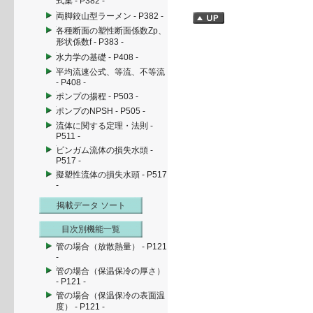
式集 - P382 -
両脚鉸山型ラーメン - P382 -
各種断面の塑性断面係数Zp、
形状係数f - P383 -
水力学の基礎 - P408 -
平均流速公式、等流、不等流
- P408 -
ポンプの揚程 - P503 -
ポンプのNPSH - P505 -
流体に関する定理・法則 -
P511 -
ビンガム流体の損失水頭 -
P517 -
擬塑性流体の損失水頭 - P517
-
掲載データ ソート
目次別機能一覧
管の場合（放散熱量） - P121
-
管の場合（保温保冷の厚さ）
- P121 -
管の場合（保温保冷の表面温
度） - P121 -