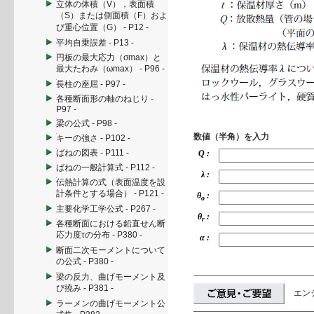
立体の体積（V），表面積
（S）または側面積（F）およ
び重心位置（G） - P12 -
平均自乗誤差 - P13 -
円板の最大応力（σmax）と
最大たわみ（ωmax） - P96 -
長柱の座屈 - P97 -
各種断面形の軸のねじり -
P97 -
梁の公式 - P98 -
数値（半角）を入力
キーの強さ - P102 -
ばねの図表 - P111 -
Q :
ばねの一般計算式 - P112 -
λ :
伝熱計算の式（表面温度を設
計条件とする場合） - P121 -
θ
:
o
主要化学工学公式 - P267 -
θ
:
r
各種断面における鉛直せん断
応力度τの分布 - P380 -
α :
断面二次モーメントについて
の公式 - P380 -
梁の反力、曲げモーメント及
び撓み - P381 -
エン
ラーメンの曲げモーメント公