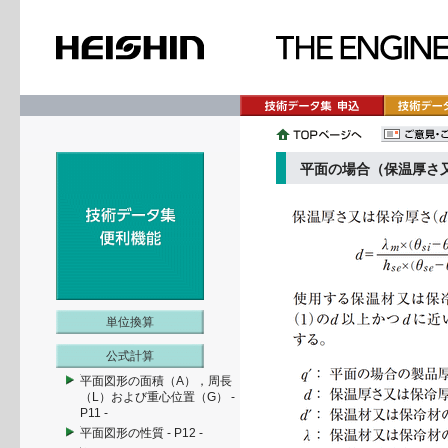
平面の場合（保温厚さ
単位換算
公式計算
平面図形の面積（A），周長
（L）および重心位置（G） -
P11 -
平面図形の性質 - P12 -