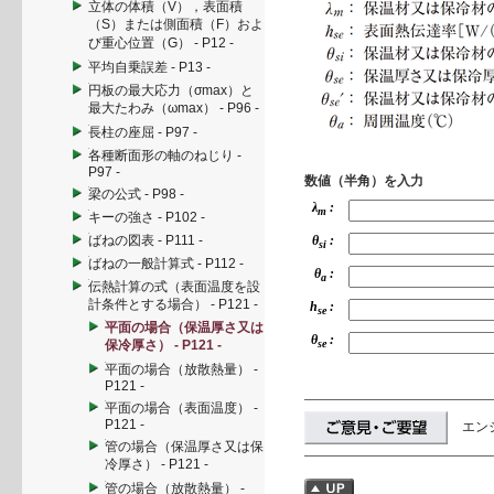
立体の体積（V），表面積
（S）または側面積（F）およ
び重心位置（G） - P12 -
平均自乗誤差 - P13 -
円板の最大応力（σmax）と
最大たわみ（ωmax） - P96 -
長柱の座屈 - P97 -
各種断面形の軸のねじり -
P97 -
数値（半角）を入力
梁の公式 - P98 -
λ
:
m
キーの強さ - P102 -
ばねの図表 - P111 -
θ
:
si
ばねの一般計算式 - P112 -
θ
:
a
伝熱計算の式（表面温度を設
計条件とする場合） - P121 -
h
:
se
平面の場合（保温厚さ又は
θ
:
保冷厚さ） - P121 -
se
平面の場合（放散熱量） -
P121 -
平面の場合（表面温度） -
P121 -
エン
管の場合（保温厚さ又は保
冷厚さ） - P121 -
管の場合（放散熱量） -