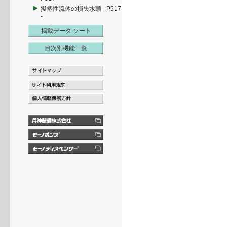
擬塑性流体の損失水頭 - P517
-
掲載データ ソート
目次別機能一覧