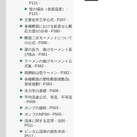
P121 -
管の場合（表面温度） -
P121 -
主要化学工学公式 - P267 -
各種断面における鉛直せん断
応力度τの分布 - P380 -
断面二次モーメントについて
の公式 - P380 -
梁の反力、曲げモーメント及
び撓み - P381 -
ラーメンの曲げモーメント公
式集 - P382 -
両脚鉸山型ラーメン - P382 -
各種断面の塑性断面係数Zp、
形状係数f - P383 -
水力学の基礎 - P408 -
平均流速公式、等流、不等流
- P408 -
ポンプの揚程 - P503 -
ポンプのNPSH - P505 -
流体に関する定理・法則 -
P511 -
ビンガム流体の損失水頭 -
P517 -