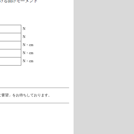
N
N
N・cm
N・cm
N・cm
ご要望」をお待ちしております。