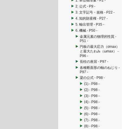
1. 単位物理量 - P2 -
2. 公式 - P9 -
3. 文字記号・規格 - P22 -
4. 知的財産権 - P27 -
5. 輸出管理 - P35 -
6. 機械 - P50 -
金属元素の物理的性質 -
P51 -
円板の最大応力（σmax）
と最大たわみ（ωmax） -
P96 -
長柱の座屈 - P97 -
各種断面形の軸のねじり -
P97 -
梁の公式 - P98 -
(1) - P98 -
(2) - P98 -
(3) - P98 -
(4) - P98 -
(5) - P98 -
(6) - P98 -
(7) - P98 -
(8) - P98 -