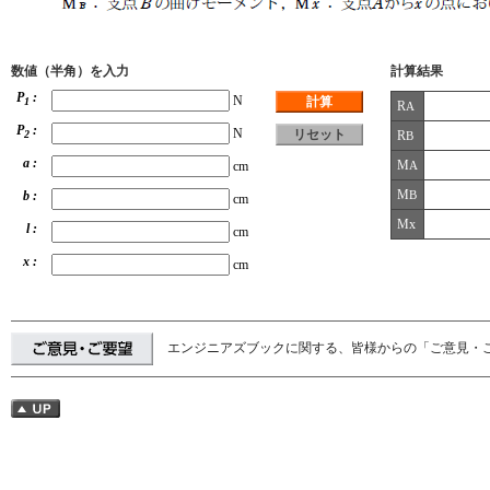
数値（半角）を入力
計算結果
P
:
N
1
R
A
P
:
N
R
2
B
a :
M
cm
A
M
b :
B
cm
Mx
l :
cm
x :
cm
エンジニアズブックに関する、皆様からの「ご意見・